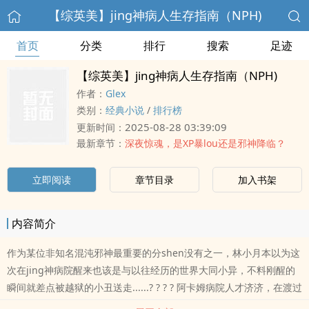
【综英美】jing神病人生存指南（NPH)
首页
分类
排行
搜索
足迹
【综英美】jing神病人生存指南（NPH)
作者：
Glex
类别：
经典小说
/
排行榜
2025-08-28 03:39:09
更新时间：
最新章节：
深夜惊魂，是XP暴lou还是邪神降临？
立即阅读
章节目录
加入书架
内容简介
作为某位非知名混沌邪神最重要的分shen没有之一，林小月本以为这
次在jing神病院醒来也该是与以往经历的世界大同小异，不料刚醒的
瞬间就差点被越狱的小丑送走......? ? ? ? 阿卡姆病院人才济济，在渡过
了最初的磨合期，适应良好的林小月不仅成功觉醒了和病友追更蝙布