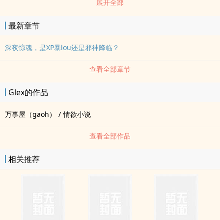
展开全部
文学的小小ai好，还在某次小丑的越狱中非常不小心的“失手”杀了小
丑。? ? ? ? 杀死小丑是有些别的原因，但最主要的还是为自己报仇，
最新章节
表面好说话，实则睚眦必报的林小月以为这实在是一桩jing神病人“防
卫过当”的小事，不值得引起任何人的关注，却没想到不仅引起了蝙蝠
深夜惊魂，是XP暴lou还是邪神降临？
侠的注视，还被院方莫名强制谴离了快乐老家阿卡姆。? ? ? ? ?一离开
查看全部章节
jing神病院，不情不愿的林小月就无feng衔接了一份为哥谭首富布鲁
斯·韦恩清理庄园的好工作。不疑有他，只当是阿卡姆jing神病院对病
Glex的作品
人出院后的关怀工作zuo得妥当，清洁女仆·林小月每ri循规蹈矩的遵
照着guan家先生阿尔弗雷德的吩咐，兢兢业业的工作着。? ? ? ? ?一
万事屋（gaoh）
/
情欲小说
个月过去，就在林小月以为自己已经适应了新工作，一切尘埃落定，
ri子将变得无聊且安稳的档kou，某个yang光明媚的早晨，准备上厕
查看全部作品
所的，生前罹患重度幻觉症·死后成为无法控制污染的混沌邪神·林小月
分月......发现自己的bi不见了！? ? ? ? ?只能通过隐隐的感应本ti，知
相关推荐
dao自己大概是把bi污染到谁shen上了，当天，看似心平气和，实则
人走了有一会儿的林小月，除了看韦恩庄园的每一个人都觉得他们可
能变双xing了，同时还伴有强烈的冲动，想要冲上去把人ku子扒开，
看看长没长bi...... ? ? ?tips：? ? ?1.文案可见，这是一篇奇葩黄暴脑
dong文，主DC漫威，ooc属于我，逻辑死，时间线估计也luan。? ? ?