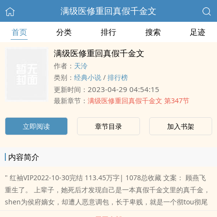
满级医修重回真假千金文
首页
分类
排行
搜索
足迹
满级医修重回真假千金文
作者：
天泠
类别：
经典小说
/
排行榜
2023-04-29 04:54:15
更新时间：
最新章节：
满级医修重回真假千金文 第347节
立即阅读
章节目录
加入书架
内容简介
" 红袖VIP2022-10-30完结 113.45万字| 1078总收藏 文案： 顾燕飞
重生了。 上辈子，她死后才发现自己是一本真假千金文里的真千金，
shen为侯府嫡女，却遭人恶意调包，长于卑贱，就是一个彻tou彻尾
的炮灰。 原女主假千金是气运之女，鸠占鹊巢，集万千宠ai于一