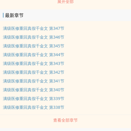
展开全部
shen，是顾家人的眼珠子、心tourou，踩着她顾燕飞的血rou尊荣一
生。 那一世，顾燕飞活得不明不白，死得不明不白。死后，她转世到
最新章节
了修真界，成为一名医修，不想，修行了两百年后，却被一dao天雷
劈回了上辈子。回到了真假千金shen世大白的时候。 标签： 古代言
满级医修重回真假千金文 第347节
情 古典架空
满级医修重回真假千金文 第346节
满级医修重回真假千金文 第345节
满级医修重回真假千金文 第344节
满级医修重回真假千金文 第343节
满级医修重回真假千金文 第342节
满级医修重回真假千金文 第341节
满级医修重回真假千金文 第340节
满级医修重回真假千金文 第339节
满级医修重回真假千金文 第338节
查看全部章节